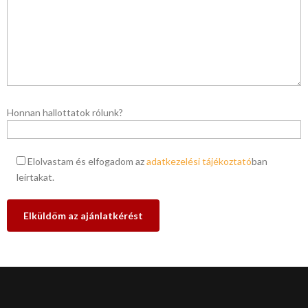
Honnan hallottatok rólunk?
Elolvastam és elfogadom az
adatkezelési tájékoztató
ban
leírtakat.