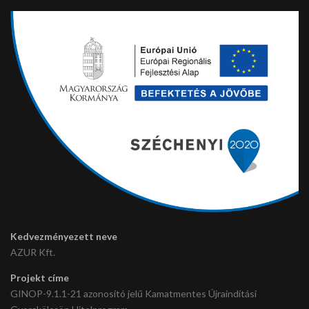
Kedvezményezett neve
AZUR Kft.
Projekt címe
GINOP-9.1.1-21 azonosító jelű Kamatmentes Újraindítási