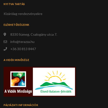
NYITVA TARTÁS
Kizárólag rendezvényekre
ELÉRHETŐSÉGEINK
8330 Sümeg, Csalogány utca 7.
info@terazza.hu
+36 30 813 8447
A VIDÉK MINŐSÉGE
PÁLYÁZATI INFORMÁCIÓK